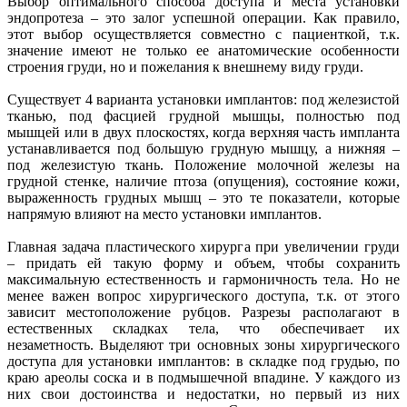
Выбор оптимального способа доступа и места установки
эндопротеза – это залог успешной операции. Как правило,
этот выбор осуществляется совместно с пациенткой, т.к.
значение имеют не только ее анатомические особенности
строения груди, но и пожелания к внешнему виду груди.
Существует 4 варианта установки имплантов: под железистой
тканью, под фасцией грудной мышцы, полностью под
мышцей или в двух плоскостях, когда верхняя часть импланта
устанавливается под большую грудную мышцу, а нижняя –
под железистую ткань. Положение молочной железы на
грудной стенке, наличие птоза (опущения), состояние кожи,
выраженность грудных мышц – это те показатели, которые
напрямую влияют на место установки имплантов.
Главная задача пластического хирурга при увеличении груди
– придать ей такую форму и объем, чтобы сохранить
максимальную естественность и гармоничность тела. Но не
менее важен вопрос хирургического доступа, т.к. от этого
зависит местоположение рубцов. Разрезы располагают в
естественных складках тела, что обеспечивает их
незаметность. Выделяют три основных зоны хирургического
доступа для установки имплантов: в складке под грудью, по
краю ареолы соска и в подмышечной впадине. У каждого из
них свои достоинства и недостатки, но первый из них