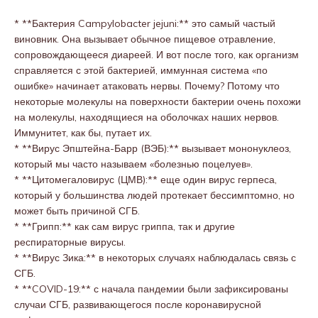
* **Бактерия Campylobacter jejuni:** это самый частый
виновник. Она вызывает обычное пищевое отравление,
сопровождающееся диареей. И вот после того, как организм
справляется с этой бактерией, иммунная система «по
ошибке» начинает атаковать нервы. Почему? Потому что
некоторые молекулы на поверхности бактерии очень похожи
на молекулы, находящиеся на оболочках наших нервов.
Иммунитет, как бы, путает их.
* **Вирус Эпштейна-Барр (ВЭБ):** вызывает мононуклеоз,
который мы часто называем «болезнью поцелуев».
* **Цитомегаловирус (ЦМВ):** еще один вирус герпеса,
который у большинства людей протекает бессимптомно, но
может быть причиной СГБ.
* **Грипп:** как сам вирус гриппа, так и другие
респираторные вирусы.
* **Вирус Зика:** в некоторых случаях наблюдалась связь с
СГБ.
* **COVID-19:** с начала пандемии были зафиксированы
случаи СГБ, развивающегося после коронавирусной