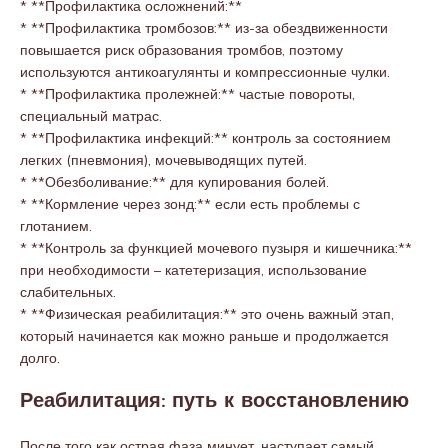
* **Профилактика осложнений:**
* **Профилактика тромбозов:** из-за обездвиженности
повышается риск образования тромбов, поэтому
используются антикоагулянты и компрессионные чулки.
* **Профилактика пролежней:** частые повороты,
специальный матрас.
* **Профилактика инфекций:** контроль за состоянием
легких (пневмония), мочевыводящих путей.
* **Обезболивание:** для купирования болей.
* **Кормление через зонд:** если есть проблемы с
глотанием.
* **Контроль за функцией мочевого пузыря и кишечника:**
при необходимости – катетеризация, использование
слабительных.
* **Физическая реабилитация:** это очень важный этап,
который начинается как можно раньше и продолжается
долго.
Реабилитация: путь к восстановлению
После того как острая фаза минует, наступает самый