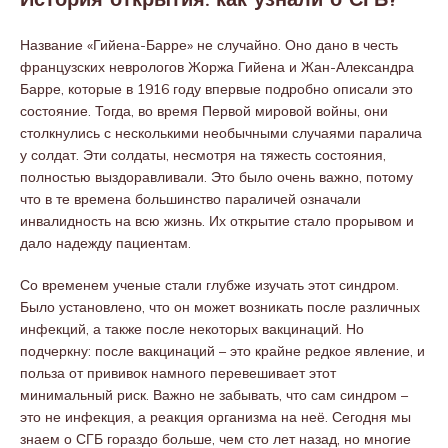
История открытия: как узнали о СГБ?
Название «Гийена-Барре» не случайно. Оно дано в честь
французских неврологов Жоржа Гийена и Жан-Александра
Барре, которые в 1916 году впервые подробно описали это
состояние. Тогда, во время Первой мировой войны, они
столкнулись с несколькими необычными случаями паралича
у солдат. Эти солдаты, несмотря на тяжесть состояния,
полностью выздоравливали. Это было очень важно, потому
что в те времена большинство параличей означали
инвалидность на всю жизнь. Их открытие стало прорывом и
дало надежду пациентам.
Со временем ученые стали глубже изучать этот синдром.
Было установлено, что он может возникать после различных
инфекций, а также после некоторых вакцинаций. Но
подчеркну: после вакцинаций – это крайне редкое явление, и
польза от прививок намного перевешивает этот
минимальный риск. Важно не забывать, что сам синдром –
это не инфекция, а реакция организма на неё. Сегодня мы
знаем о СГБ гораздо больше, чем сто лет назад, но многие