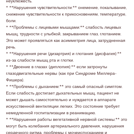
неуклюжесть.
* **Нарушения чувствительности:** онемение, покалывание,
снижение чувствительности к прикосновениям, температуре,
боли.
* **Проблемы с лицевыми мышцами:** слабость лицевых
мышц, трудности с улыбкой, закрыванием глаз, глотанием.
Это может проявляться как асимметрия лица, затрудненная
речь.
* **Нарушения речи (дизартрия) и глотания (дисфагия):**
из-за слабости мышц рта и глотки.
* **Двоение в глазах (диплопия):** если затронуты
глазодвигательные нервы (как при Синдроме Миллера-
Фишера).
* **Проблемы с дыханием:** это самый опасный симптом.
Если слабость достигает дыхательных мышц, пациент не
может дышать самостоятельно и нуждается в аппарате
искусственной вентиляции легких. Это состояние требует
немедленной госпитализации в реанимацию.
* **Нарушения работы вегетативной нервной системы:** это
могут быть колебания артериального давления, нарушения
сердечного ритма, проблемы с мочеиспусканием и