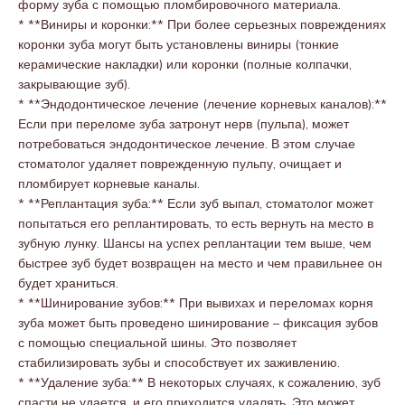
форму зуба с помощью пломбировочного материала.
* **Виниры и коронки:** При более серьезных повреждениях
коронки зуба могут быть установлены виниры (тонкие
керамические накладки) или коронки (полные колпачки,
закрывающие зуб).
* **Эндодонтическое лечение (лечение корневых каналов):**
Если при переломе зуба затронут нерв (пульпа), может
потребоваться эндодонтическое лечение. В этом случае
стоматолог удаляет поврежденную пульпу, очищает и
пломбирует корневые каналы.
* **Реплантация зуба:** Если зуб выпал, стоматолог может
попытаться его реплантировать, то есть вернуть на место в
зубную лунку. Шансы на успех реплантации тем выше, чем
быстрее зуб будет возвращен на место и чем правильнее он
будет храниться.
* **Шинирование зубов:** При вывихах и переломах корня
зуба может быть проведено шинирование – фиксация зубов
с помощью специальной шины. Это позволяет
стабилизировать зубы и способствует их заживлению.
* **Удаление зуба:** В некоторых случаях, к сожалению, зуб
спасти не удается, и его приходится удалять. Это может