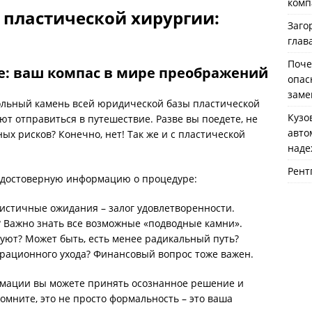
комп
пластической хирургии:
Заго
глав
Поче
: ваш компас в мире преображений
опас
заме
ольный камень всей юридической базы пластической
Кузо
ют отправиться в путешествие. Разве вы поедете, не
авто
ых рисков? Конечно, нет! Так же и с пластической
наде
Рент
 достоверную информацию о процедуре:
листичные ожидания – залог удовлетворенности.
? Важно знать все возможные «подводные камни».
уют? Может быть, есть менее радикальный путь?
ерационного ухода? Финансовый вопрос тоже важен.
рмации вы можете принять осознанное решение и
мните, это не просто формальность – это ваша