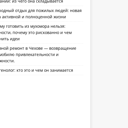
ании: из чего она складывается
родный отдых для пожилых людей: новая
а активной и полноценной жизни
му готовить из мухомора нельзя:
ности, почему это рискованно и чем
нить идеи
вной ремонт в Чехове — возвращение
мобилю привлекательности и
жности.
генолог: кто это и чем он занимается