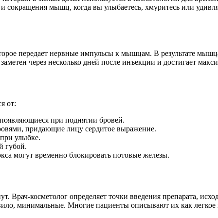
и сокращения мышц, когда вы улыбаетесь, хмуритесь или удивля
торое передает нервные импульсы к мышцам. В результате мышца
заметен через несколько дней после инъекции и достигает макси
я от:
появляющиеся при поднятии бровей.
овями, придающие лицу сердитое выражение.
при улыбке.
й губой.
кса могут временно блокировать потовые железы.
т. Врач-косметолог определяет точки введения препарата, исход
вило, минимальные. Многие пациенты описывают их как легкое