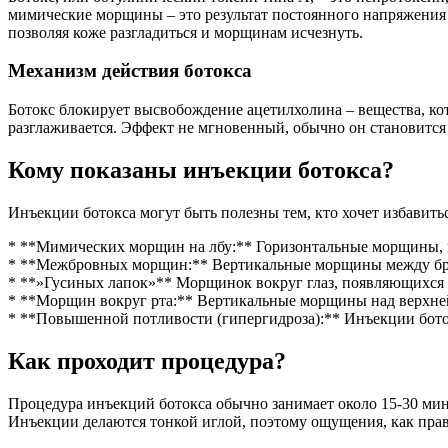
мимические морщины – это результат постоянного напряжения 
позволяя коже разгладиться и морщинам исчезнуть.
Механизм действия ботокса
Ботокс блокирует высвобождение ацетилхолина – вещества, ко
разглаживается. Эффект не мгновенный, обычно он становится 
Кому показаны инъекции ботокса?
Инъекции ботокса могут быть полезны тем, кто хочет избавитьс
* **Мимических морщин на лбу:** Горизонтальные морщины, 
* **Межбровных морщин:** Вертикальные морщины между бр
* **»Гусиных лапок»** Морщинок вокруг глаз, появляющихся 
* **Морщин вокруг рта:** Вертикальные морщины над верхне
* **Повышенной потливости (гипергидроза):** Инъекции бото
Как проходит процедура?
Процедура инъекций ботокса обычно занимает около 15-30 мину
Инъекции делаются тонкой иглой, поэтому ощущения, как пра