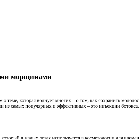
кими морщинами
о теме, которая волнует многих – о том, как сохранить молодос
 из самых популярных и эффективных – это инъекции ботокса. Да
, который в малых дозах используется в косметологии для време