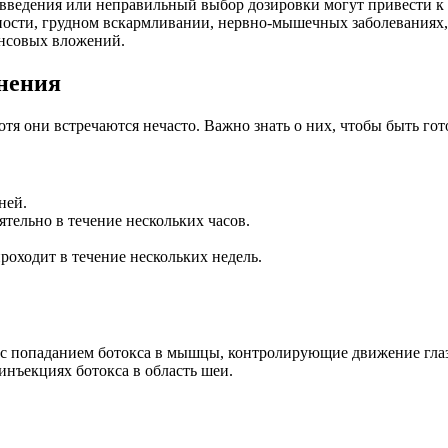
а введения или неправильный выбор дозировки могут привести
ности, грудном вскармливании, нервно-мышечных заболеваниях,
ансовых вложений.
нения
отя они встречаются нечасто. Важно знать о них, чтобы быть гот
ней.
ятельно в течение нескольких часов.
.
роходит в течение нескольких недель.
 с попаданием ботокса в мышцы, контролирующие движение глаз
инъекциях ботокса в область шеи.