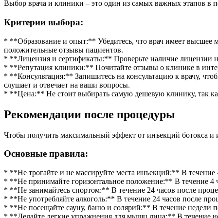
Выбор врача и клиники – это один из самых важных этапов в по
Критерии выбора:
* **Образование и опыт:** Убедитесь, что врач имеет высшее
положительные отзывы пациентов.
* **Лицензия и сертификаты:** Проверьте наличие лицензии 
* **Репутация клиники:** Почитайте отзывы о клинике в интерн
* **Консультация:** Запишитесь на консультацию к врачу, что
слушает и отвечает на ваши вопросы.
* **Цена:** Не стоит выбирать самую дешевую клинику, так ка
Рекомендации после процедуры
Чтобы получить максимальный эффект от инъекций ботокса и 
Основные правила:
* **Не трогайте и не массируйте места инъекций:** В течение 
* **Не принимайте горизонтальное положение:** В течение 4 
* **Не занимайтесь спортом:** В течение 24 часов после проц
* **Не употребляйте алкоголь:** В течение 24 часов после про
* **Не посещайте сауну, баню и солярий:** В течение недели 
* **Делайте легкие упражнения для мышц лица:** В течение н