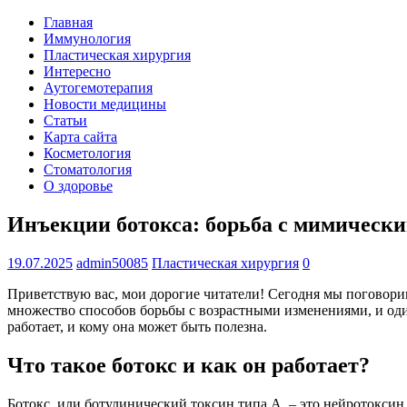
Главная
Иммунология
Пластическая хирургия
Интересно
Аутогемотерапия
Новости медицины
Статьи
Карта сайта
Косметология
Стоматология
О здоровье
Инъекции ботокса: борьба с мимичес
19.07.2025
admin50085
Пластическая хирургия
0
Приветствую вас, мои дорогие читатели! Сегодня мы поговорим 
множество способов борьбы с возрастными изменениями, и один
работает, и кому она может быть полезна.
Что такое ботокс и как он работает?
Ботокс, или ботулинический токсин типа А, – это нейротоксин