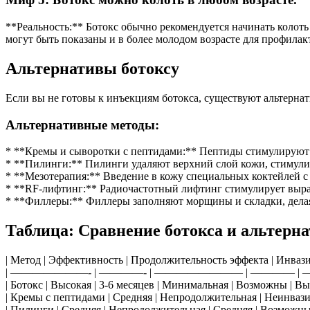
**Реальность:** Ботокс обычно рекомендуется начинать колоть
могут быть показаны и в более молодом возрасте для профила
Альтернативы ботоксу
Если вы не готовы к инъекциям ботокса, существуют альтерн
Альтернативные методы:
* **Кремы и сыворотки с пептидами:** Пептиды стимулируют в
* **Пилинги:** Пилинги удаляют верхний слой кожи, стимули
* **Мезотерапия:** Введение в кожу специальных коктейлей 
* **RF-лифтинг:** Радиочастотный лифтинг стимулирует выраб
* **Филлеры:** Филлеры заполняют морщины и складки, делая
Таблица: Сравнение ботокса и альтерн
| Метод | Эффективность | Продолжительность эффекта | Инвази
| ———————- | ————- | ———————— | ———— | 
| Ботокс | Высокая | 3-6 месяцев | Минимальная | Возможны | Вы
| Кремы с пептидами | Средняя | Непродолжительная | Неинвазив
| Пилинги | Средняя | Непродолжительная | Средняя | Возможны 