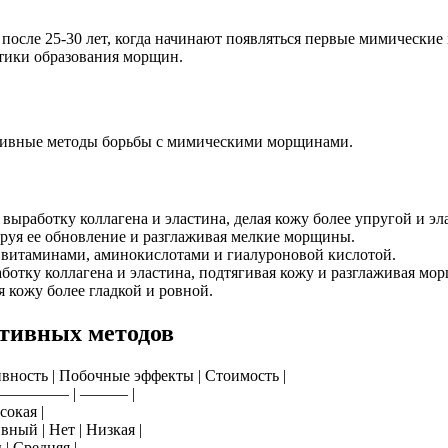
 после 25-30 лет, когда начинают появляться первые мимически
ктики образования морщин.
ативные методы борьбы с мимическими морщинами.
ыработку коллагена и эластина, делая кожу более упругой и эл
руя ее обновление и разглаживая мелкие морщины.
с витаминами, аминокислотами и гиалуроновой кислотой.
отку коллагена и эластина, подтягивая кожу и разглаживая мо
 кожу более гладкой и ровной.
ативных методов
вность | Побочные эффекты | Стоимость |
————— | ——— |
сокая |
ный | Нет | Низкая |
| Средняя |