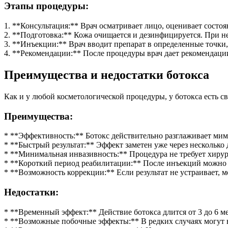
Этапы процедуры:
1. **Консультация:** Врач осматривает лицо, оценивает состо
2. **Подготовка:** Кожа очищается и дезинфицируется. При не
3. **Инъекции:** Врач вводит препарат в определенные точки,
4. **Рекомендации:** После процедуры врач дает рекомендаци
Преимущества и недостатки ботокса
Как и у любой косметологической процедуры, у ботокса есть с
Преимущества:
* **Эффективность:** Ботокс действительно разглаживает ми
* **Быстрый результат:** Эффект заметен уже через несколько
* **Минимальная инвазивность:** Процедура не требует хирур
* **Короткий период реабилитации:** После инъекций можно 
* **Возможность коррекции:** Если результат не устраивает,
Недостатки:
* **Временный эффект:** Действие ботокса длится от 3 до 6 м
* **Возможные побочные эффекты:** В редких случаях могут в