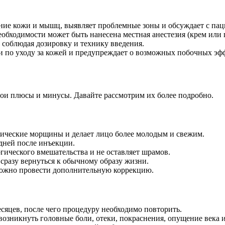
яние кожи и мышц, выявляет проблемные зоны и обсуждает с пац
обходимости может быть нанесена местная анестезия (крем или г
 соблюдая дозировку и технику введения.
и по уходу за кожей и предупреждает о возможных побочных эф
вои плюсы и минусы. Давайте рассмотрим их более подробно.
мические морщины и делает лицо более молодым и свежим.
 дней после инъекции.
гического вмешательства и не оставляет шрамов.
сразу вернуться к обычному образу жизни.
 можно провести дополнительную коррекцию.
есяцев, после чего процедуру необходимо повторить.
озникнуть головные боли, отеки, покраснения, опущение века 