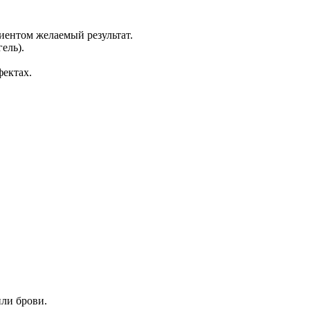
иентом желаемый результат.
ель).
фектах.
или брови.