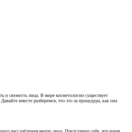
ть и свежесть лица. В мире косметологии существует
вайте вместе разберемся, что это за процедура, как она
нного расслабления мышц лица. Представьте себе, что ваши