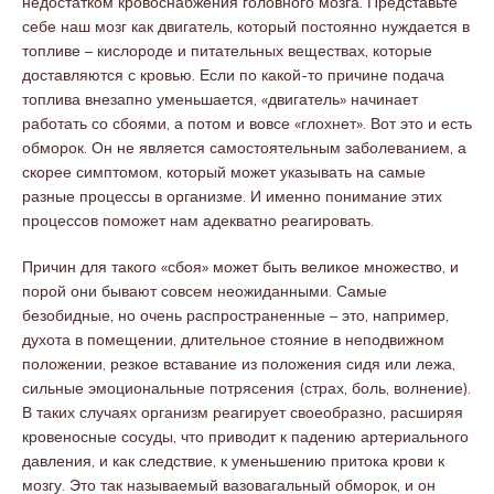
недостатком кровоснабжения головного мозга. Представьте
себе наш мозг как двигатель, который постоянно нуждается в
топливе – кислороде и питательных веществах, которые
доставляются с кровью. Если по какой-то причине подача
топлива внезапно уменьшается, «двигатель» начинает
работать со сбоями, а потом и вовсе «глохнет». Вот это и есть
обморок. Он не является самостоятельным заболеванием, а
скорее симптомом, который может указывать на самые
разные процессы в организме. И именно понимание этих
процессов поможет нам адекватно реагировать.
Причин для такого «сбоя» может быть великое множество, и
порой они бывают совсем неожиданными. Самые
безобидные, но очень распространенные – это, например,
духота в помещении, длительное стояние в неподвижном
положении, резкое вставание из положения сидя или лежа,
сильные эмоциональные потрясения (страх, боль, волнение).
В таких случаях организм реагирует своеобразно, расширяя
кровеносные сосуды, что приводит к падению артериального
давления, и как следствие, к уменьшению притока крови к
мозгу. Это так называемый вазовагальный обморок, и он