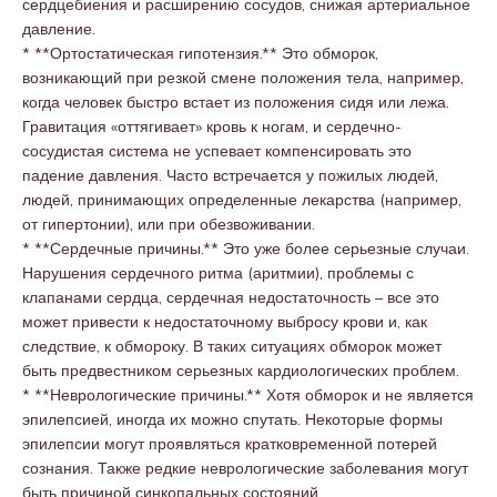
сердцебиения и расширению сосудов, снижая артериальное
давление.
* **Ортостатическая гипотензия.** Это обморок,
возникающий при резкой смене положения тела, например,
когда человек быстро встает из положения сидя или лежа.
Гравитация «оттягивает» кровь к ногам, и сердечно-
сосудистая система не успевает компенсировать это
падение давления. Часто встречается у пожилых людей,
людей, принимающих определенные лекарства (например,
от гипертонии), или при обезвоживании.
* **Сердечные причины.** Это уже более серьезные случаи.
Нарушения сердечного ритма (аритмии), проблемы с
клапанами сердца, сердечная недостаточность – все это
может привести к недостаточному выбросу крови и, как
следствие, к обмороку. В таких ситуациях обморок может
быть предвестником серьезных кардиологических проблем.
* **Неврологические причины.** Хотя обморок и не является
эпилепсией, иногда их можно спутать. Некоторые формы
эпилепсии могут проявляться кратковременной потерей
сознания. Также редкие неврологические заболевания могут
быть причиной синкопальных состояний.