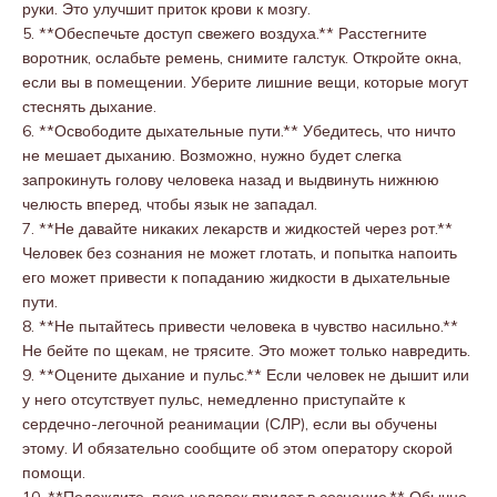
руки. Это улучшит приток крови к мозгу.
5. **Обеспечьте доступ свежего воздуха.** Расстегните
воротник, ослабьте ремень, снимите галстук. Откройте окна,
если вы в помещении. Уберите лишние вещи, которые могут
стеснять дыхание.
6. **Освободите дыхательные пути.** Убедитесь, что ничто
не мешает дыханию. Возможно, нужно будет слегка
запрокинуть голову человека назад и выдвинуть нижнюю
челюсть вперед, чтобы язык не западал.
7. **Не давайте никаких лекарств и жидкостей через рот.**
Человек без сознания не может глотать, и попытка напоить
его может привести к попаданию жидкости в дыхательные
пути.
8. **Не пытайтесь привести человека в чувство насильно.**
Не бейте по щекам, не трясите. Это может только навредить.
9. **Оцените дыхание и пульс.** Если человек не дышит или
у него отсутствует пульс, немедленно приступайте к
сердечно-легочной реанимации (СЛР), если вы обучены
этому. И обязательно сообщите об этом оператору скорой
помощи.