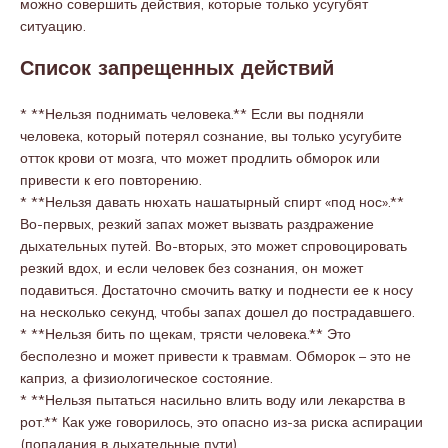
можно совершить действия, которые только усугубят
ситуацию.
Список запрещенных действий
* **Нельзя поднимать человека.** Если вы подняли
человека, который потерял сознание, вы только усугубите
отток крови от мозга, что может продлить обморок или
привести к его повторению.
* **Нельзя давать нюхать нашатырный спирт «под нос».**
Во-первых, резкий запах может вызвать раздражение
дыхательных путей. Во-вторых, это может спровоцировать
резкий вдох, и если человек без сознания, он может
подавиться. Достаточно смочить ватку и поднести ее к носу
на несколько секунд, чтобы запах дошел до пострадавшего.
* **Нельзя бить по щекам, трясти человека.** Это
бесполезно и может привести к травмам. Обморок – это не
каприз, а физиологическое состояние.
* **Нельзя пытаться насильно влить воду или лекарства в
рот.** Как уже говорилось, это опасно из-за риска аспирации
(попадания в дыхательные пути).