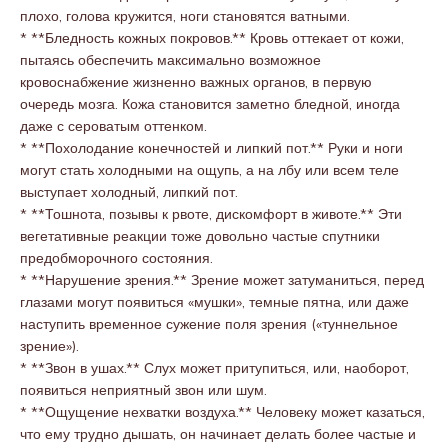
плохо, голова кружится, ноги становятся ватными.
* **Бледность кожных покровов.** Кровь оттекает от кожи,
пытаясь обеспечить максимально возможное
кровоснабжение жизненно важных органов, в первую
очередь мозга. Кожа становится заметно бледной, иногда
даже с сероватым оттенком.
* **Похолодание конечностей и липкий пот.** Руки и ноги
могут стать холодными на ощупь, а на лбу или всем теле
выступает холодный, липкий пот.
* **Тошнота, позывы к рвоте, дискомфорт в животе.** Эти
вегетативные реакции тоже довольно частые спутники
предобморочного состояния.
* **Нарушение зрения.** Зрение может затуманиться, перед
глазами могут появиться «мушки», темные пятна, или даже
наступить временное сужение поля зрения («туннельное
зрение»).
* **Звон в ушах.** Слух может притупиться, или, наоборот,
появиться неприятный звон или шум.
* **Ощущение нехватки воздуха.** Человеку может казаться,
что ему трудно дышать, он начинает делать более частые и