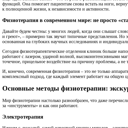
функций. Она помогает пациентам снова встать на ноги, верну
к полноценной жизни, к независимости и активности.
Физиотерапия в современном мире: не просто «
Давайте будем честны: у многих людей, когда они слышат слово
и греют», – примерно так звучат типичные представления. Но 
основанная на глубоких научных исследованиях и индивидуаль
Сегодня физиотерапевтические отделения клиник больше напо
работают с лазером, ударной волной, высокоинтенсивными маг
точечное, прицельное воздействие на причину проблемы, а не 
И, конечно, современная физиотерапия – это не только аппара
комплексный подход, где каждый элемент работает на общую ц
Основные методы физиотерапии: экску
Мир физиотерапии настолько разнообразен, что даже перечисли
за «инструменты» и как они работают.
Электротерапия
Начнем с, пожалуй, самой известной группы методов – электрот