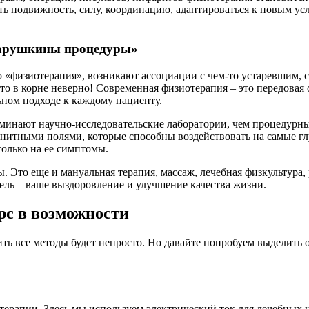
ть подвижность, силу, координацию, адаптироваться к новым ус
старушкины процедуры»
 «физиотерапия», возникают ассоциации с чем-то устаревшим, ск
это в корне неверно! Современная физиотерапия – это передова
ном подходе к каждому пациенту.
минают научно-исследовательские лаборатории, чем процедурны
нитными полями, которые способны воздействовать на самые глу
только на ее симптомы.
ты. Это еще и мануальная терапия, массаж, лечебная физкультур
ель – ваше выздоровление и улучшение качества жизни.
рс в возможности
ть все методы будет непросто. Но давайте попробуем выделить о
ерапии. Здесь мы используем электрический ток для лечебных це