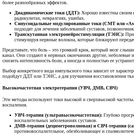
более разнообразных эффектов.
Диадинамические токи (ДДТ):
Хорошо известны своим 
радикулитах, невралгиях, ушибах.
Синусоидальные модулированные токи (СМТ или «Ам
подходят для лечения заболеваний суставов, позвоночника
Транскутанная электронейростимуляция (ТЭНС):
Прим
стимулируя нервные волокна, которые блокируют передач
Представьте, что боль – это громкий крик, который мозг слы
канал. Они создают в нервных окончаниях другие, неболевые и
снизить интенсивность боли, а иногда и полностью ее устрани
Выбор конкретного вида импульсного тока зависит от характер
подойдут ДДТ или ТЭНС, а для улучшения восстановления тк
Высокочастотная электротерапия (УВЧ, ДМВ, СВЧ)
Эти методы используют токи высокой и сверхвысокой частоты
воспаления.
УВЧ-терапия (ультравысокочастотная):
Глубоко прогре
воспалительных заболеваниях суставов.
ДМВ-терапия (дециметроволновая) и СВЧ-терапия (с
противовоспалительное, обезболивающее и спазмолитиче