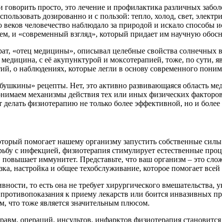
сли говорить просто, это лечение и профилактика различных заб
пользовать дозированно и с пользой: тепло, холод, свет, электр
веков человечество наблюдало за природой и искало способы ис
ем, и «современный взгляд», который придает им научную обос
рат, «отец медицины», описывал целебные свойства солнечных 
медицина, с её акупунктурой и моксотерапией, тоже, по сути, я
тий, о наблюдениях, которые легли в основу современного пони
бабушкины» рецепты. Нет, это активно развивающаяся область м
нимаем механизмы действия тех или иных физических факторов,
 делать физиотерапию не только более эффективной, но и более
оторый помогает нашему организму запустить собственные силы 
рьбу с инфекцией, физиотерапия стимулирует естественные про
 повышает иммунитет. Представьте, что ваш организм – это сло
зка, настройка и общее техобслуживание, которое помогает всей
ости, то есть она не требует хирургического вмешательства, ук
т противопоказания к приему лекарств или боится инвазивных п
, что тоже является значительным плюсом.
 травм, операций, инсультов, инфарктов физиотерапия станови