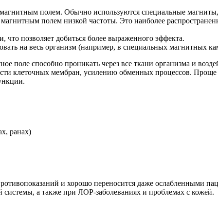
магнитным полем. Обычно используются специальные магниты, 
магнитным полем низкой частоты. Это наиболее распространен
, что позволяет добиться более выраженного эффекта.
вать на весь организм (например, в специальных магнитных кам
ое поле способно проникать через все ткани организма и возде
ти клеточных мембран, усилению обменных процессов. Проще го
ункции.
х, ранах)
противопоказаний и хорошо переносится даже ослабленными пац
й системы, а также при ЛОР-заболеваниях и проблемах с кожей.