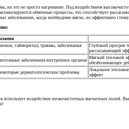
ма, но это не просто нагревание. Под воздействием высокочаст
активизируются обменные процессы, что способствует рассасы
ных заболеваниях, когда необходимо мягко, но эффективно стим
пию:
азания
монии, гаймориты), травмы, заболевания
Глубокий прогрев т
рассасывающий эф
Мягкий тепловой э
алительные заболевания внутренних органов
обезболивающее де
Локальное тепловое
 некоторые дерматологические проблемы
эффект
 использует воздействие низкочастотных магнитных полей. Вы н
е!