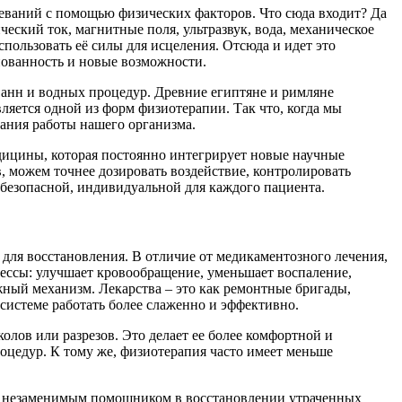
олеваний с помощью физических факторов. Что сюда входит? Да
ический ток, магнитные поля, ультразвук, вода, механическое
пользовать её силы для исцеления. Отсюда и идет это
нованность и новые возможности.
ванн и водных процедур. Древние египтяне и римляне
вляется одной из форм физиотерапии. Так что, когда мы
мания работы нашего организма.
едицины, которая постоянно интегрирует новые научные
 можем точнее дозировать воздействие, контролировать
 безопасной, индивидуальной для каждого пациента.
для восстановления. В отличие от медикаментозного лечения,
цессы: улучшает кровообращение, уменьшает воспаление,
жный механизм. Лекарства – это как ремонтные бригады,
 системе работать более слаженно и эффективно.
олов или разрезов. Это делает ее более комфортной и
роцедур. К тому же, физиотерапия часто имеет меньше
тся незаменимым помощником в восстановлении утраченных