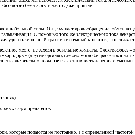
 абсолютно безопасны и часто даже приятны.
током небольшой силы. Он улучшает кровообращение, обмен ве
я гальванизация. С помощью того же электрического тока лекарс
уя желудочно-кишечный тракт и системный кровоток, что снижае
деленное место, не заходя в остальные комнаты. Электрофорез –
и «коридоры» (другие органы), где оно могло бы рассеяться или
ен, что значительно повышает эффективность лечения и уменьша
тканях)
альных форм препаратов
оки, которые подаются не постоянно, а с определенной частотой