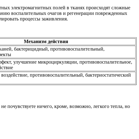
отных электромагнитных полей в тканях происходят сложные
ванию воспалительных очагов и регенерации поврежденных
улировать процессы заживления.
Механизм действия
каней, бактерицидный, противовоспалительный,
фекты
ффект, улучшение микроциркуляции, противовоспалительное,
йствие
 воздействие, противовоспалительный, бактериостатический
е почувствуете ничего, кроме, возможно, легкого тепла, но