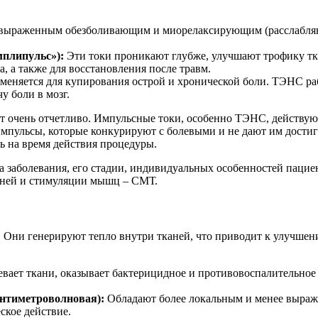
выраженным обезболивающим и миорелаксирующим (расслабля
плипульс»):
Эти токи проникают глубже, улучшают трофику т
, а также для восстановления после травм.
еняется для купирования острой и хронической боли. ТЭНС ра
у боли в мозг.
шит очень отчетливо. Импульсные токи, особенно ТЭНС, действу
мпульсы, которые конкурируют с болевыми и не дают им достигн
ть на время действия процедуры.
а заболевания, его стадии, индивидуальных особенностей пациен
аней и стимуляции мышц – СМТ.
. Они генерируют тепло внутри тканей, что приводит к улучш
вает ткани, оказывает бактерицидное и противовоспалительное 
антиметроволновая):
Обладают более локальным и менее выраж
ское действие.