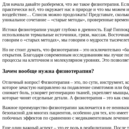
Для начала давайте разберемся, что же такое физиотерапия. Е
практически всё, что окружает нас в природе и что мы можем ис
воздействие… Список можно продолжать! Представьте, сколько 
уникальное сочетание – «старые методы», проверенные времен
Истоки физиотерапии уходят глубоко в древность. Ещё Гиппок
использовали термальные источники, грязи, массаж. Восточная 
говорим о «старых методах», мы говорим о мудрости тысячеле
Но не стоит думать, что физиотерапия – это исключительно «
открытия. Благодаря современным исследованиям мы лучше по
процессы на клеточном и молекулярном уровнях. Это позволяет
Зачем вообще нужна физиотерапия?
Отличный вопрос! Физиотерапия – это, по сути, инструмент, к
которое зачастую направлено на подавление симптомов или бо
снимает боль, ускоряет регенерацию тканей, укрепляет мышцы,
которые чинят отдельные детали. А физиотерапия – это как сма
Важное преимущество физиотерапии заключается в ее неинвазивн
безопасной для многих пациентов, особенно для тех, кто имее
побочных эффектов по сравнению с медикаментозным лечением
Еще один важный аспект – это ее роль в реабилитации. После