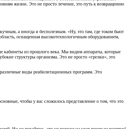
ловиям жизни. Это не просто лечение, это путь к возвращению
учным, а иногда и бесполезным. «Ну, это там, где током бьют
я область, оснащенная высокотехнологичным оборудованием,
е кабинеты из прошлого века. Мы видим аппараты, которые
бокие структуры организма. Это не просто «грелки», это
а, различные виды реабилитационных программ. Это
сновные, чтобы у вас сложилось представление о том, что это
лей. Но не пугайтесь, это не похоже на удар током из розетки!