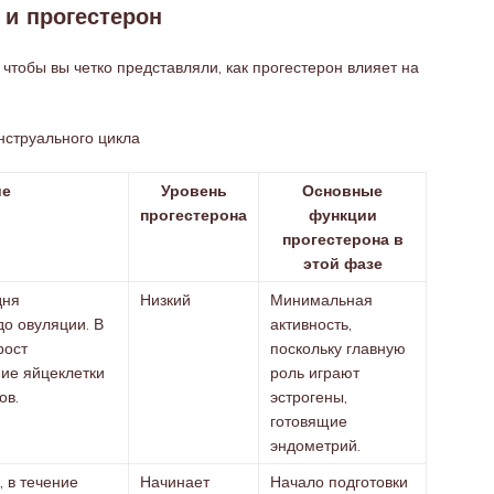
 и прогестерон
чтобы вы четко представляли, как прогестерон влияет на
нструального цикла
ие
Уровень
Основные
прогестерона
функции
прогестерона в
этой фазе
дня
Низкий
Минимальная
до овуляции. В
активность,
рост
поскольку главную
ие яйцеклетки
роль играют
ов.
эстрогены,
готовящие
эндометрий.
 в течение
Начинает
Начало подготовки