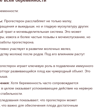
ие всей беременности
ременности:
ы:
Прогестерон расслабляет не только матку,
ащения и выкидыши, но и гладкую мускулатуру других
ый тракт и мочевыделительная система. Это может
оры, изжога и более частые позывы к мочеиспусканию, но
работы прогестерона.
тивно участвует в развитии молочных желез,
одству молока) после родов. Под его влиянием растут
огестерон играет ключевую роль в подавлении иммунного
 отторг развивающийся плод как чужеродный объект. Это
лыша.
ения:
Хотя беременность часто сопровождается
н в целом оказывает успокаивающее действие на нервную
 стабильности.
следования показывают, что прогестерон может
, что важно для обеспечения плода достаточным