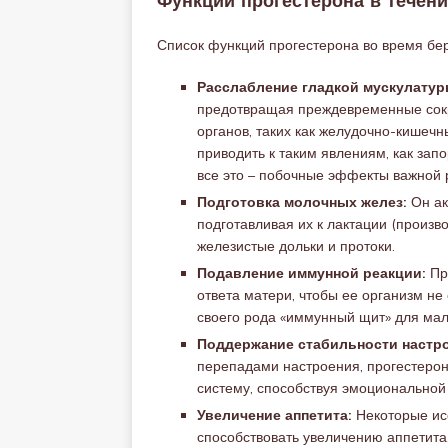
Функции прогестерона в течен
Список функций прогестерона во время бе
Расслабление гладкой мускулатур
предотвращая преждевременные сокр
органов, таких как желудочно-кишечн
приводить к таким явлениям, как зап
все это – побочные эффекты важной 
Подготовка молочных желез:
Он ак
подготавливая их к лактации (произв
железистые дольки и протоки.
Подавление иммунной реакции:
Пр
ответа матери, чтобы ее организм не
своего рода «иммунный щит» для ма
Поддержание стабильности настро
перепадами настроения, прогестеро
систему, способствуя эмоциональной
Увеличение аппетита:
Некоторые ис
способствовать увеличению аппетита