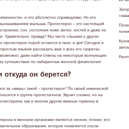
Заго
глав
еменности», и это абсолютно справедливо. Но его
 вынашиванием малыша. Прогестерон – это настоящий
Поче
строение, сон, состояние кожи, волос, костей и даже на
поче
зг. Удивительно, правда? Мы часто слышим о других
Кузо
но прогестерон порой остается в тени, а зря! Сегодня я
авто
простым языком рассказать вам о всех его секретах,
, возможно, даже найти ответы на некоторые волнующие
Рентг
ому путешествию по лабиринтам женской физиологии!
и откуда он берется?
это за «зверь» такой – прогестерон? По своей химической
носится к группе прогестагенов. Звучит сложно, но на
 холестерина, как и многие другие важные гормоны в
ерона в женском организме является яичник, точнее, его
дивительное образование, которое появляется после