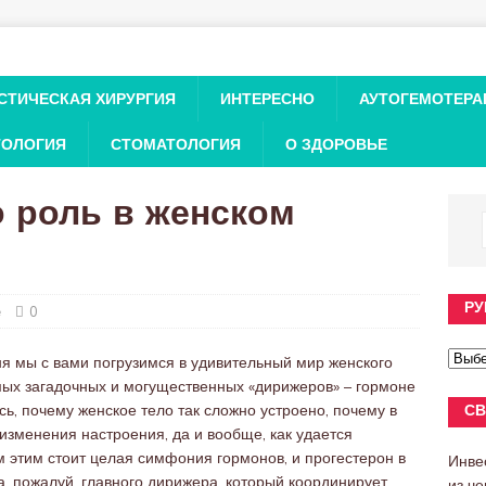
СТИЧЕСКАЯ ХИРУРГИЯ
ИНТЕРЕСНО
АУТОГЕМОТЕРА
ТОЛОГИЯ
СТОМАТОЛОГИЯ
О ЗДОРОВЬЕ
о роль в женском
РУ
е
0
ня мы с вами погрузимся в удивительный мир женского
мых загадочных и могущественных «дирижеров» – гормоне
ь, почему женское тело так сложно устроено, почему в
СВ
изменения настроения, да и вообще, как удается
м этим стоит целая симфония гормонов, и прогестерон в
Инве
 а, пожалуй, главного дирижера, который координирует
из ч