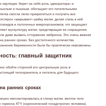
е овуляции, берет на себя роль «декоратора» и
 рыхлым и пышным, обогащает его питательными
етка смогла легко прикрепиться и получить все
естерон «закрывает» шейку матки, делая слизь в ней
тозоидов и патогенных микроорганизмов, что защищает
ляет мускулатуру матки, предотвращая ее сокращения,
ли даже вызвать отторжение эмбриона. Это очень важная
а ранних сроках. Без достаточного количества
ранение беременности были бы практически невозможны.
ность: главный защитник
жно обойти стороной его центральную роль в
настоящий телохранитель и питатель для будущего
на ранних сроках
пешно имплантировалась в стенку матки, желтое тело
 гормона ХГЧ (хорионический гонадотропин человека),