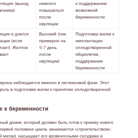
уляция (выход
немного
к поддержанию
ичника).
повышаться
возможной
после
беременности.
овуляции
яции и длится
Высокий (пик
Подготовка матки к
ации (если
примерно на
имплантации
пает). Желтое
5-7 день
оплодотворенной
вает
после
яйцеклетки,
овуляции)
поддержание
беременности.
терона наблюдается именно в лютеиновой фазе. Этот
роль в подготовке матки к принятию оплодотворенной
е к беременности
ютный домик, который должен быть готов к приему нового
первой половине цикла, занимаются «строительством»:
й матки), насыщают его кровеносными сосудами и