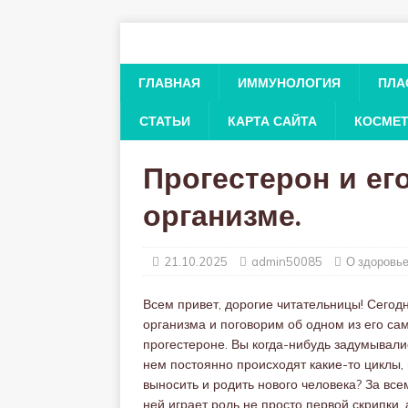
ГЛАВНАЯ
ИММУНОЛОГИЯ
ПЛА
СТАТЬИ
КАРТА САЙТА
КОСМЕ
Прогестерон и ег
организме.
21.10.2025
admin50085
О здоровь
Всем привет, дорогие читательницы! Сегод
организма и поговорим об одном из его са
прогестероне. Вы когда-нибудь задумывалис
нем постоянно происходят какие-то циклы, 
выносить и родить нового человека? За все
ней играет роль не просто первой скрипки,