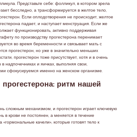
лликула. Представьте себе: фолликул, в котором зрела
езает бесследно, а трансформируется в желтое тело,
огестерон. Если оплодотворения не происходит, желтое
гестерона падает, и наступает менструация. Если же
должает функционировать, активно поддерживая
стафету по производству прогестерона перенимает
зуется во время беременности и связывает мать с
уется прогестерон, но уже в значительно меньших
кстати, прогестерон тоже присутствует, хотя и в очень
 в надпочечниках и яичках, выполняя свои,
ами сфокусируемся именно на женском организме.
 прогестерона: ритм нашей
чень сложным механизмом, и прогестерон играет ключевую
нь в крови не постоянен, а меняется в течение
а «гормональные качели», которые готовят тело к