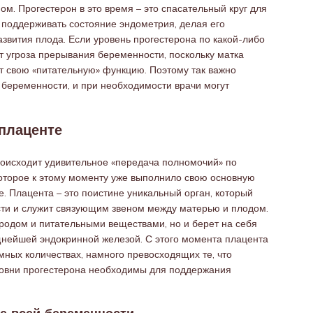
м. Прогестерон в это время – это спасательный круг для
поддерживать состояние эндометрия, делая его
звития плода. Если уровень прогестерона по какой-либо
ет угроза прерывания беременности, поскольку матка
т свою «питательную» функцию. Поэтому так важно
е беременности, и при необходимости врачи могут
 плаценте
оисходит удивительное «передача полномочий» по
которое к этому моменту уже выполнило свою основную
е. Плацента – это поистине уникальный орган, который
ти и служит связующим звеном между матерью и плодом.
родом и питательными веществами, но и берет на себя
щнейшей эндокринной железой. С этого момента плацента
мных количествах, намного превосходящих те, что
ровни прогестерона необходимы для поддержания