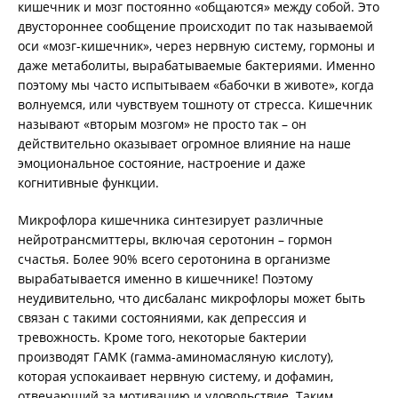
кишечник и мозг постоянно «общаются» между собой. Это
двустороннее сообщение происходит по так называемой
оси «мозг-кишечник», через нервную систему, гормоны и
даже метаболиты, вырабатываемые бактериями. Именно
поэтому мы часто испытываем «бабочки в животе», когда
волнуемся, или чувствуем тошноту от стресса. Кишечник
называют «вторым мозгом» не просто так – он
действительно оказывает огромное влияние на наше
эмоциональное состояние, настроение и даже
когнитивные функции.
Микрофлора кишечника синтезирует различные
нейротрансмиттеры, включая серотонин – гормон
счастья. Более 90% всего серотонина в организме
вырабатывается именно в кишечнике! Поэтому
неудивительно, что дисбаланс микрофлоры может быть
связан с такими состояниями, как депрессия и
тревожность. Кроме того, некоторые бактерии
производят ГАМК (гамма-аминомасляную кислоту),
которая успокаивает нервную систему, и дофамин,
отвечающий за мотивацию и удовольствие. Таким