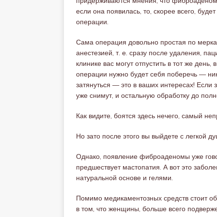
придерживаются мнения, что фиброаденома 
если она появилась, то, скорее всего, буде
операции.
Сама операция довольно простая по меркам
анестезией, т. е. сразу после удаления, па
клинике вас могут отпустить в тот же день,
операции нужно будет себя поберечь — ник
затянуться — это в ваших интересах! Если
уже снимут, и остальную обработку до пол
Как видите, боятся здесь нечего, самый не
Но зато после этого вы выйдете с легкой ду
Однако, появление фиброаденомы уже говор
предшествует мастопатия. А вот это забол
натуральной основе и гелями.
Помимо медикаментозных средств стоит обр
в том, что женщины, больше всего подверж