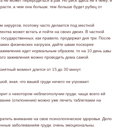
не может переродиться в рак. Но риск здесь не к чему, и
т расти, а чем она больше, тем больше будет рубец от
 хирургов, поэтому часто делается под местной
циентка может встать и пойти на своих двоих. В частной
 в государственных, как правило, продержат дня три. После
аких физических нагрузок, дайте швам поскорее
 заживление идет нормальным образом, то на 10 день швы
ного заживления можно проводить дома самой.
приятный момент длится от 15 до 30 минут.
шой, зная, что вашей груди ничего не угрожает.
ит о некотором неблагополучии груди, чаще всего ей
евание (отклонение) можно уже лечить таблетками на
атить внимание на свое психологическое здоровье. Дело
енные заболеваниям груди, очень эмоциональны,