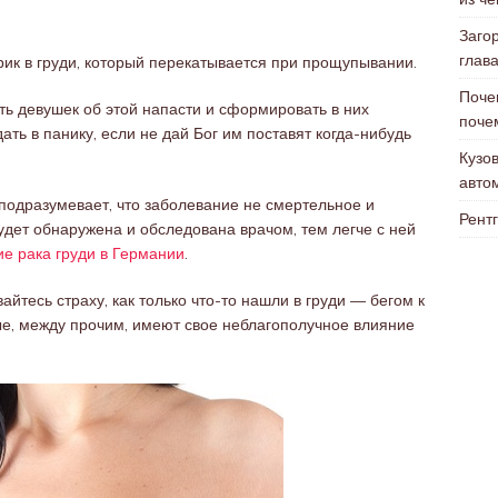
Заго
глав
ик в груди, который перекатывается при прощупывании.
Поче
ть девушек об этой напасти и сформировать в них
поче
ать в панику, если не дай Бог им поставят когда-нибудь
Кузо
авто
 подразумевает, что заболевание не смертельное и
Рентг
дет обнаружена и обследована врачом, тем легче с ней
ие рака груди в Германии
.
йтесь страху, как только что-то нашли в груди — бегом к
рые, между прочим, имеют свое неблагополучное влияние