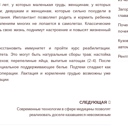
лет, у которых маленькая грудь; женщинам, у которых
Заго
ки; девушкам и женщинам, которые сильно похудели в
глав
тания. Имплантант позволяет родить и кормить ребенка
влениям многих не лопается в самолетах. Классические
Поче
ть свою жизнь, поднимут настроение и повысят жизненный
поче
Кузо
авто
становить иммунитет и пройти курс реабилитации.
та. Это могут быть натуральные сборы трав; настойка
Рентг
ехов; перепелиные яйца, выпитые натощак (2-4). После
ециальное поддерживающее белье. Подтеки спадают как
операции. Лактация и кормление грудью возможны уже
ации.
СЛЕДУЮЩАЯ
Современные технологии в сфере медицины позволят
реализовать доселе казавшееся невозможным