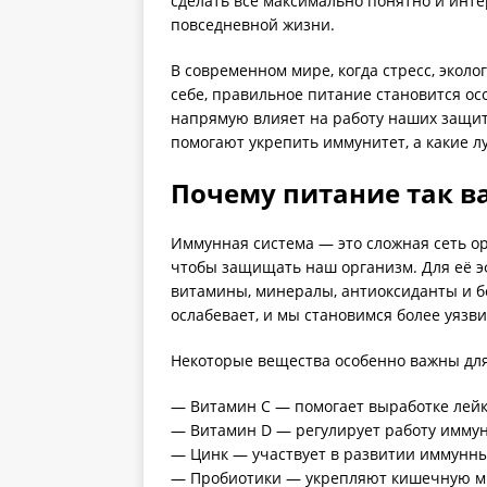
сделать все максимально понятно и инте
повседневной жизни.
В современном мире, когда стресс, экол
себе, правильное питание становится ос
напрямую влияет на работу наших защит
помогают укрепить иммунитет, а какие л
Почему питание так в
Иммунная система — это сложная сеть орг
чтобы защищать наш организм. Для её 
витамины, минералы, антиоксиданты и бе
ослабевает, и мы становимся более уязв
Некоторые вещества особенно важны дл
— Витамин C — помогает выработке лейк
— Витамин D — регулирует работу иммун
— Цинк — участвует в развитии иммунных
— Пробиотики — укрепляют кишечную ми