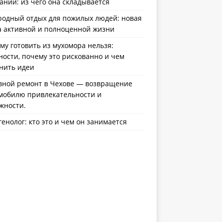
ании: из чего она складывается
родный отдых для пожилых людей: новая
а активной и полноценной жизни
му готовить из мухомора нельзя:
ности, почему это рискованно и чем
нить идеи
вной ремонт в Чехове — возвращение
мобилю привлекательности и
жности.
генолог: кто это и чем он занимается