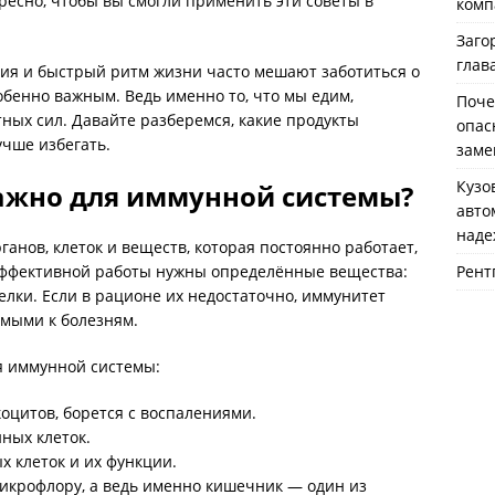
ресно, чтобы вы смогли применить эти советы в
комп
Заго
глав
огия и быстрый ритм жизни часто мешают заботиться о
обенно важным. Ведь именно то, что мы едим,
Поче
ных сил. Давайте разберемся, какие продукты
опас
учше избегать.
заме
Кузо
ажно для иммунной системы?
авто
наде
анов, клеток и веществ, которая постоянно работает,
Рент
эффективной работы нужны определённые вещества:
лки. Если в рационе их недостаточно, иммунитет
имыми к болезням.
я иммунной системы:
оцитов, борется с воспалениями.
ных клеток.
 клеток и их функции.
крофлору, а ведь именно кишечник — один из