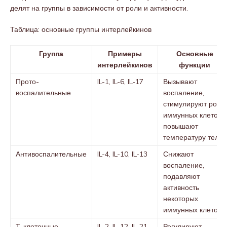
делят на группы в зависимости от роли и активности.
Таблица: основные группы интерлейкинов
Группа
Примеры
Основные
интерлейкинов
функции
Прото-
IL-1, IL-6, IL-17
Вызывают
воспалительные
воспаление,
стимулируют рост
иммунных клеток,
повышают
температуру тела
Антивоспалительные
IL-4, IL-10, IL-13
Снижают
воспаление,
подавляют
активность
некоторых
иммунных клеток
Т-клеточные
IL-2, IL-12, IL-21
Регулируют