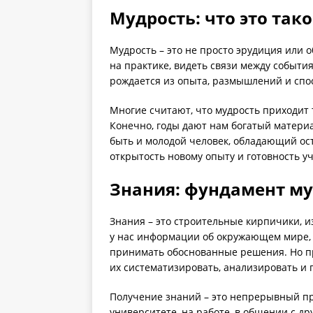
Мудрость: что это так
Мудрость – это не просто эрудиция или 
на практике, видеть связи между событ
рождается из опыта, размышлений и спос
Многие считают, что мудрость приходит то
Конечно, годы дают нам богатый матери
быть и молодой человек, обладающий ос
открытость новому опыту и готовность у
Знания: фундамент м
Знания – это строительные кирпичики, и
у нас информации об окружающем мире,
принимать обоснованные решения. Но пр
их систематизировать, анализировать и 
Получение знаний – это непрерывный пр
университете, на работе, в общении с д