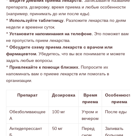
*
Ведите дневник приема лекарств.
Записывайте название
препарата, дозировку, время приема и любые особенности
(например, принимать до или после еды).
*
Используйте таблетницу.
Разложите лекарства по дням
недели и времени суток.
*
Установите напоминания на телефоне.
Это поможет вам
не пропустить прием лекарства.
*
Обсудите схему приема лекарств с врачом или
фармацевтом.
Убедитесь, что вы все понимаете и можете
задать любые вопросы.
*
Привлекайте к помощи близких.
Попросите их
напоминать вам о приеме лекарств или помогать в
организации.
Препарат
Дозировка
Время
Особенности
приема
приема
Обезболивающее
100 мг
Утром и
После еды
А
вечером
Антидепрессант
50 мг
Перед
Запивать
Б
сном
большим