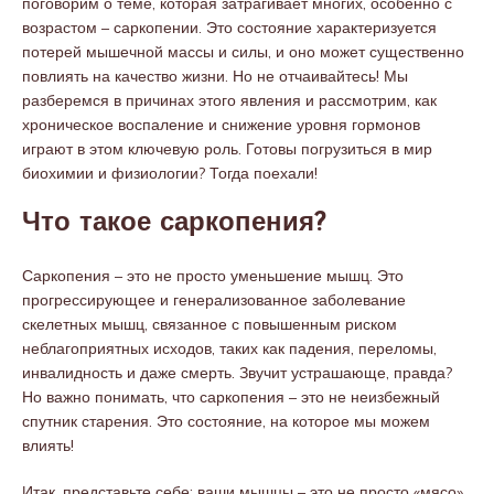
поговорим о теме, которая затрагивает многих, особенно с
возрастом – саркопении. Это состояние характеризуется
потерей мышечной массы и силы, и оно может существенно
повлиять на качество жизни. Но не отчаивайтесь! Мы
разберемся в причинах этого явления и рассмотрим, как
хроническое воспаление и снижение уровня гормонов
играют в этом ключевую роль. Готовы погрузиться в мир
биохимии и физиологии? Тогда поехали!
Что такое саркопения?
Саркопения – это не просто уменьшение мышц. Это
прогрессирующее и генерализованное заболевание
скелетных мышц, связанное с повышенным риском
неблагоприятных исходов, таких как падения, переломы,
инвалидность и даже смерть. Звучит устрашающе, правда?
Но важно понимать, что саркопения – это не неизбежный
спутник старения. Это состояние, на которое мы можем
влиять!
Итак, представьте себе: ваши мышцы – это не просто «мясо»,