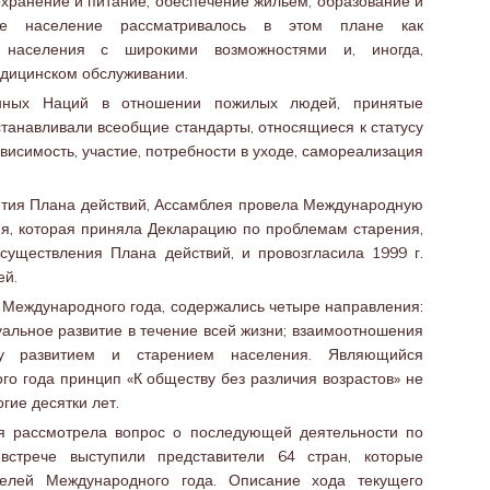
охранение и питание, обеспечение жильем, образование и
ое население рассматривалось в этом плане как
 населения с широкими возможностями и, иногда,
дицинском обслуживании.
нных Наций в отношении пожилых людей, принятые
станавливали всеобщие стандарты, относящиеся к статусу
висимость, участие, потребности в уходе, самореализация
нятия Плана действий, Ассамблея провела Международную
, которая приняла Декларацию по проблемам старения,
уществления Плана действий, и провозгласила 1999 г.
ей.
 Международного года, содержались четыре направления:
альное развитие в течение всей жизни; взаимоотношения
у развитием и старением населения. Являющийся
 года принцип «К обществу без различия возрастов» не
гие десятки лет.
я рассмотрела вопрос о последующей деятельности по
встрече выступили представители 64 стран, которые
елей Международного года. Описание хода текущего