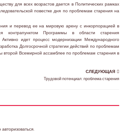
еству для всех возрастов дается в Политических рамках
следовательской повестке дня по проблемам старения на
ения и перевод ее на мировую арену с инкорпорацией в
ится контрапунктом Программы в области старения
 Активно идет процесс модернизации Международного
азработка Долгосрочной стратегии действий по проблемам
ны второй Всемирной ассамблее по проблемам старения в
СЛЕДУЮЩАЯ
Трудовой потенциал: проблема старения
о
авторизоваться
.