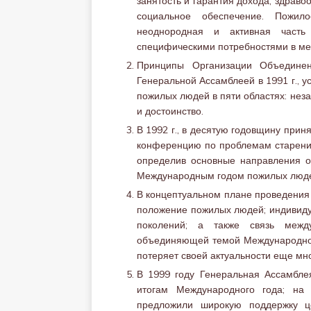
занятость и гарантия дохода, здраво
социальное обеспечение. Пожил
неоднородная и активная часть
специфическими потребностями в ме
Принципы Организации Объедине
Генеральной Ассамблеей в 1991 г., у
пожилых людей в пяти областях: неза
и достоинство.
В 1992 г., в десятую годовщину при
конференцию по проблемам старения
определив основные направления ос
Международным годом пожилых люд
В концептуальном плане проведения
положение пожилых людей; индивиду
поколений; а также связь межд
объединяющей темой Международного
потеряет своей актуальности еще мно
В 1999 году Генеральная Ассамбле
итогам Международного года; на 
предложили широкую поддержку ц