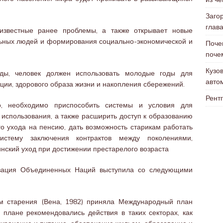
Заго
глав
известные ранее проблемы, а также открывает новые
льных людей и формирования социально-экономической и
Поче
поче
Кузо
ды, человек должен использовать молодые годы для
авто
ии, здорового образа жизни и накопления сбережений.
Рентг
, необходимо приспособить системы и условия для
 использования, а также расширить доступ к образованию
го ухода на пенсию, дать возможность старикам работать
стему заключения контрактов между поколениями,
нский уход при достижении престарелого возраста
изация Объединенных Наций выступила со следующими
м старения (Вена, 1982) приняла Международный план
 плане рекомендовались действия в таких секторах, как